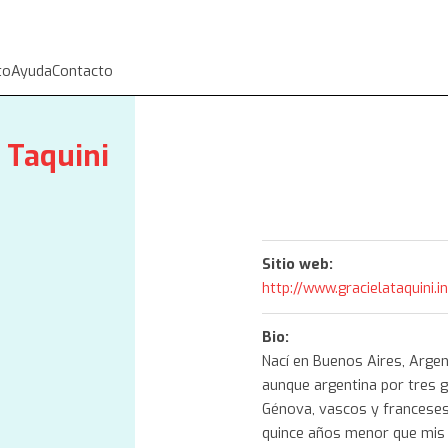
to
Ayuda
Contacto
 Taquini
Sitio web:
http://www.gracielataquini.i
Bio:
Nací en Buenos Aires, Argent
aunque argentina por tres g
Génova, vascos y franceses. 
quince años menor que mis