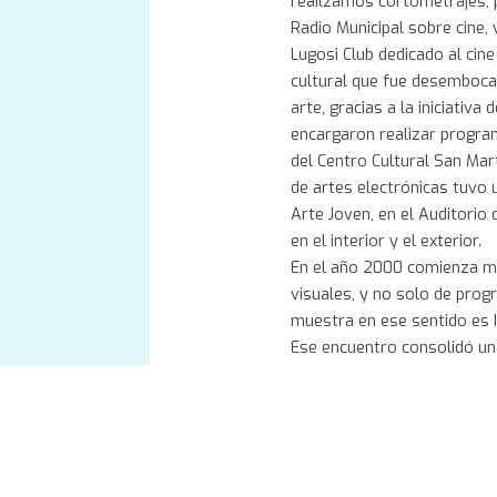
reailzamos cortometrajes,
Radio Municipal sobre cine,
Lugosi Club dedicado al cin
cultural que fue desemboca
arte, gracias a la iniciativ
encargaron realizar progra
del Centro Cultural San Ma
de artes electrónicas tuvo 
Arte Joven, en el Auditori
en el interior y el exterior.
En el año 2000 comienza mi
visuales, y no solo de pro
muestra en ese sentido es In
Ese encuentro consolidó una
electrónica latinoamericana
me vinculo desde 1989, a t
de la Intendencia de Montev
se produjeron a partir del
https://arcavideoargentino.com.ar/persona/gra
Sole Nasi, donde se reflexio