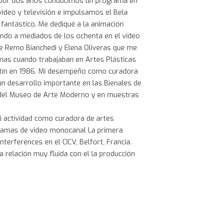
 por dos años conducimos un programa en
 video y televisión e impulsamos el Bela
e fantástico. Me dediqué a la animación
ndo a mediados de los ochenta en el video
a de Remo Bianchedi y Elena Oliveras que me
mas cuando trabajaban en Artes Plásticas
rtín en 1986. Mi desempeño como curadora
un desarrollo importante en las Bienales de
o del Museo de Arte Moderno y en muestras
 actividad como curadora de artes
gramas de video monocanal La primera
terferences en el CICV, Belfort, Francia.
 relación muy fluida con el la producción
, especialmente con el Uruguay, país, al que
raves de la Cinemateca Uruguaya y cultura
ideo. De los encuentros con artistas que
 2000 con el grupo Área 54 convocado por
ciela-taquini/
naba sobre la cultura digital surgieron