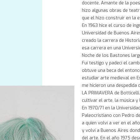
docente, Amante de la poesí
hizo algunas obras de teatr
que el hizo construir en la 
En 1963 hice el curso de ing
Universidad de Buenos Aires
creado la carrera de Histor
esa carrera en una Universi
Noche de los Bastones largo
Fuí testigo y padecí el cam
obtuve una beca del entonce
estudiar arte medieval en 
me hicieron una despedida 
LA PRIMAVERA de Botticelli
cultivar el arte, la música y 
En 1970/71 en la Universida
Paleocristiano con Pedro de
a quien volví a ver en el a
y volví a Buenos Aires dond
del arte. En el año 1975 de