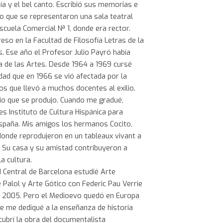
a y el bel canto. Escribió sus memorias e
o que se representaron una sala teatral
escuela Comercial Nª 1, donde era rector.
reso en la Facultad de Filosofía Letras de la
. Ese año el Profesor Julio Payró había
ia de las Artes. Desde 1964 a 1969 cursé
dad que en 1966 se vió afectada por la
s que llevó a muchos docentes al exilio.
bio que se produjo. Cuando me gradué,
s Instituto de Cultura Hispánica para
España. Mis amigos los hermanos Cocito,
donde reprodujeron en un tableaux vivant a
. Su casa y su amistad contribuyeron a
la cultura.
d Central de Barcelona estudié Arte
 Palol y Arte Gótico con Federic Pau Verrie
ño 2005. Pero el Medioevo quedó en Europa
e me dediqué a la enseñanza de historia
scubrí la obra del documentalista