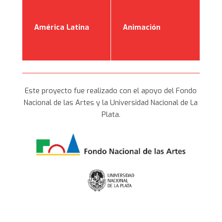
América Latina
América Latina
Animación
Animación
2020 en
2020 en adelante
adelante
Este proyecto fue realizado con el apoyo del Fondo
Artes Visuales
Artes Visuales
Cine
Cine
Nacional de las Artes y la Universidad Nacional de La
Plata.
Cine
Cine experimental
Cuerpo
Cuerpo
experimental
Derechos