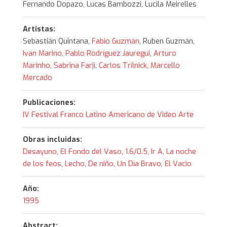
Fernando Dopazo, Lucas Bambozzi, Lucila Meirelles
Artistas:
Sebastián Quintana,
Fabio Guzmán
, Ruben Guzmán,
Ivan Marino
,
Pablo Rodríguez Jauregui
,
Arturo
Marinho
,
Sabrina Farji
,
Carlos Trilnick
,
Marcello
Mercado
Publicaciones:
IV Festival Franco Latino Americano de Video Arte
Obras incluidas:
Desayuno
,
El Fondo del Vaso
,
1.6/0.5
,
Ir A
,
La noche
de los feos
,
Lecho
,
De niño
,
Un Día Bravo
,
El Vacio
Año:
1995
Abstract: