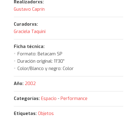
Realizadorxs:
Gustavo Caprín
Curadorxs:
Graciela Taquini
Ficha técnica:
Formato:
Betacam SP
Duración original:
11’30”
Color/Blanco y negro:
Color
Año:
2002
Categorías:
Espacio
-
Performance
Etiquetas:
Objetos
https://arcavideoargentino.com.ar/obra/how-
to-build-a-house/