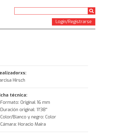
Login/Registrarse
ealizadorxs:
arcisa Hirsch
icha técnica:
Formato:
Original 16 mm
Duración original:
11'38''
Color/Blanco y negro:
Color
Cámara
: Horacio Maira