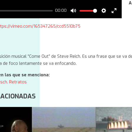
A
00:00
Mute
Settings
Enter
fullscree
ttps://vimeo.com/165347265/ccd5510b75
https://arcavideoargentino.com.ar/obra/
ición musical “Come Out” de Steve Reich. Es una frase que se va 
a de foco lentamente se va enfocando.
en las que se menciona:
rsch. Retratos
LACIONADAS