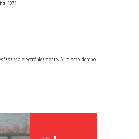
ño:
1971
n
come-out/
desfasando electrónicamente. Al mismo tiempo,
Elipsis II