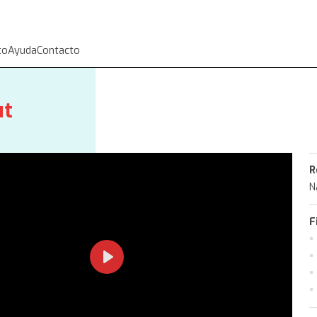
to
Ayuda
Contacto
ut
R
N
F
Play