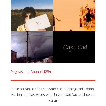
NAVEGACIÓN
Páginas:
« Anterior
1
2
3
4
DE
ENTRADAS
Este proyecto fue realizado con el apoyo del Fondo
Nacional de las Artes y la Universidad Nacional de La
Plata.