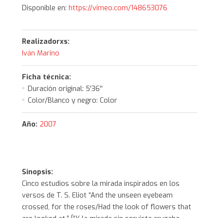
fullscree
Disponible en:
https://vimeo.com/148653076
Realizadorxs:
Iván Marino
Ficha técnica:
Duración original:
5'36''
Color/Blanco y negro:
Color
Año:
2007
https://arcavideoargentino.com.ar/obra/looking-
at/
Sinopsis:
Cinco estudios sobre la mirada inspirados en los
versos de T. S. Eliot “And the unseen eyebeam
crossed, for the roses/Had the look of flowers that