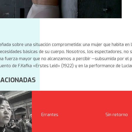
https://arcavideoargentino.com.ar/obra/una-muje
eñada sobre una situación comprometida: una mujer que habita en l
necesidades básicas de su cuerpo. Nosotros, los espectadores, no 
na fuerza mayor que no alcanzamos a percibir —subsumida por el pe
cuento de F.Kafka «Erstes Leid» (1922) y en la performance de Lucia
LACIONADAS
Errantes
Sin retorno