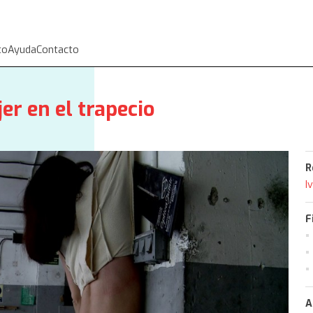
to
Ayuda
Contacto
r en el trapecio
R
I
F
A