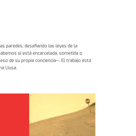
r-en-el-trapecio/
as paredes, desafiando las leyes de la
sabemos si está encarcelada, sometida o
so de su propia conciencia—. El trabajo está
na Llusa.