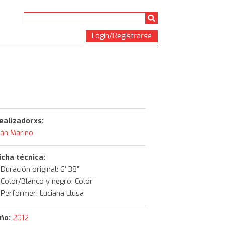
Login/Registrarse
ealizadorxs:
ván Marino
icha técnica:
Duración original:
6’ 38″
Color/Blanco y negro:
Color
Performer
: Luciana Llusa
ño:
2012