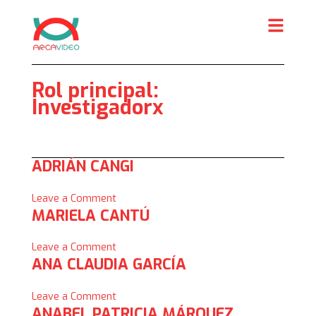
Skip
to
content
Rol principal:
Investigadorx
ADRIÁN CANGI
on
Leave a Comment
MARIELA CANTÚ
Adrián
Cangi
on
Leave a Comment
ANA CLAUDIA GARCÍA
Mariela
Cantú
on
Leave a Comment
ANABEL PATRICIA MÁRQUEZ
Ana