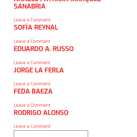
SANABRIA
Claudia
García
on
Leave a Comment
SOFÍA REYNAL
Anabel
Patricia
on
Leave a Comment
Márquez
EDUARDO A. RUSSO
Sofía
Sanabria
Reynal
on
Leave a Comment
JORGE LA FERLA
Eduardo
A.
on
Leave a Comment
Russo
FEDA BAEZA
Jorge
La
on
Leave a Comment
Ferla
RODRIGO ALONSO
Feda
Baeza
on
Leave a Comment
Rodrigo