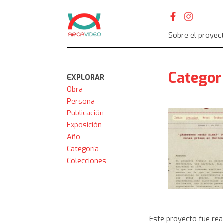
Skip
to
content
Sobre el proyec
Categor
EXPLORAR
Obra
Persona
Publicación
Exposición
Año
Categoría
Colecciones
Este proyecto fue real