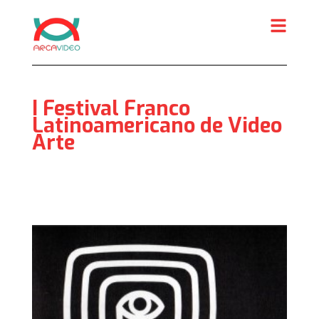
Skip
to
content
I Festival Franco
Latinoamericano de Video
Arte