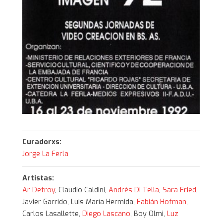
Curadorxs:
Jorge La Ferla
Artistas:
Ar Detroy
, Claudio Caldini,
Andrés Di Tella
,
Sara Fried
,
Javier Garrido, Luis María Hermida,
Fabián Hofman
,
Carlos Lasallette,
Diego Lascano
, Boy Olmi,
Luz