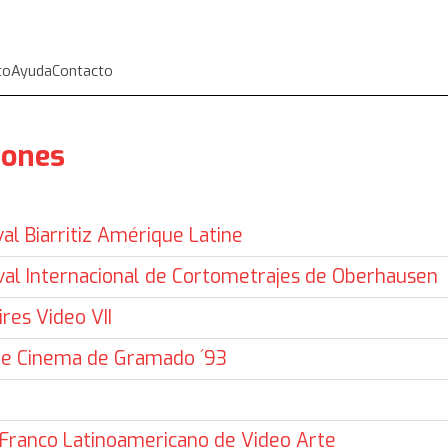
to
Ayuda
Contacto
iones
val Biarritiz Amérique Latine
val Internacional de Cortometrajes de Oberhausen
res Video VII
 de Cinema de Gramado ´93
l Franco Latinoamericano de Video Arte