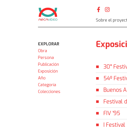
Skip
to
content
Sobre el proyec
Exposic
EXPLORAR
Obra
Persona
Publicación
30° Festi
Exposición
54º Festi
Año
Categoría
Buenos Ai
Colecciones
Festival
FIV '95
I Festiva