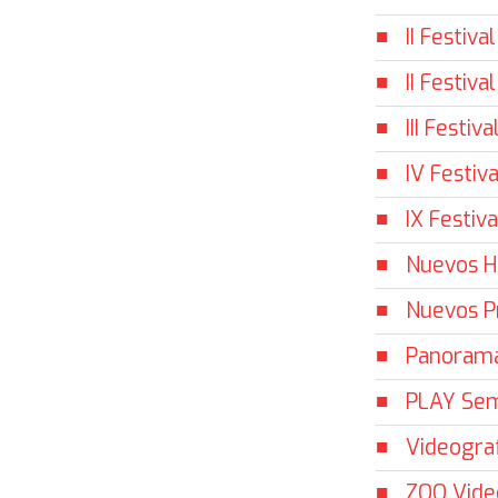
II Festiv
II Festiv
III Festi
IV Festiv
IX Festiv
Nuevos H
Nuevos P
Panorama 
PLAY Sem
Videograf
ZOO Vide