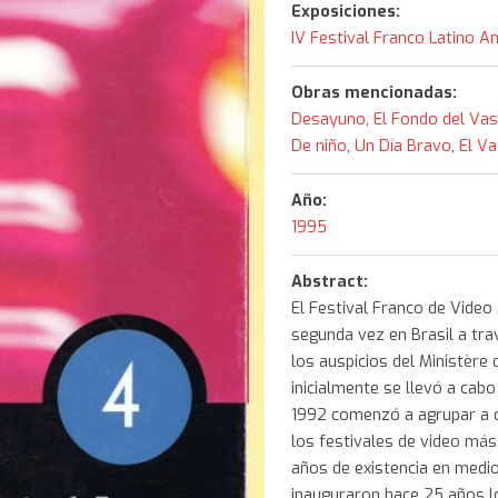
Exposiciones:
IV Festival Franco Latino 
Obras mencionadas:
Desayuno
,
El Fondo del Va
De niño
,
Un Día Bravo
,
El Va
Año:
1995
Abstract:
El Festival Franco de Video
segunda vez en Brasil a tra
los auspicios del Ministère
inicialmente se llevó a cabo
1992 comenzó a agrupar a o
los festivales de video má
años de existencia en medio
inauguraron hace 25 años l