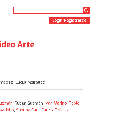
Login/Registrarse
ideo Arte
bozzi, Lucila Meirelles
Guzmán
, Ruben Guzmán,
Ivan Marino
,
Pablo
Marinho
,
Sabrina Farji
,
Carlos Trilnick
,