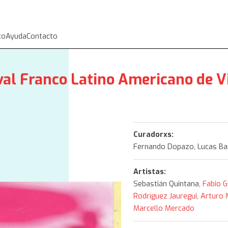
to
Ayuda
Contacto
ival Franco Latino Americano de V
Curadorxs:
Fernando Dopazo, Lucas Bam
Artistas:
Sebastián Quintana,
Fabio 
Rodríguez Jauregui
,
Arturo 
Marcello Mercado