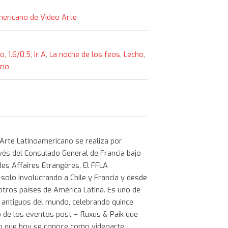
Americano de Video Arte
so
,
1.6/0.5
,
Ir A
,
La noche de los feos
,
Lecho
,
cío
 Arte Latinoamericano se realiza por
vés del Consulado General de Francia bajo
 des Affaires Etrangères. El FFLA
 solo involucrando a Chile y Francia y desde
tros países de América Latina. Es uno de
s antiguos del mundo, celebrando quince
 de los eventos post – fluxus & Paik que
o que hoy se conoce como videoarte.