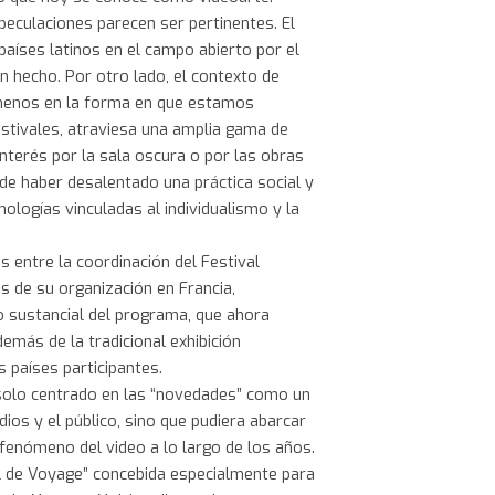
peculaciones parecen ser pertinentes. El
países latinos en el campo abierto por el
un hecho. Por otro lado, el contexto de
l menos en la forma en que estamos
stivales, atraviesa una amplia gama de
nterés por la sala oscura o por las obras
ede haber desalentado una práctica social y
ologías vinculadas al individualismo y la
s entre la coordinación del Festival
s de su organización en Francia,
 sustancial del programa, que ahora
emás de la tradicional exhibición
s países participantes.
solo centrado en las “novedades” como un
ios y el público, sino que pudiera abarcar
 fenómeno del video a lo largo de los años.
al de Voyage” concebida especialmente para